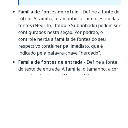
Família de fontes do rótulo
- Define a fonte do
rótulo. A família, o tamanho, a cor e o estilo das
fontes (Negrito, Itálico e Sublinhado) podem ser
configurados nesta seção. Por padrão, o
controle herda a família de fontes do seu
respectivo contêiner pai imediato, que é
indicado pela palavra-chave “herdado”.
Família de fontes de entrada
- Define a fonte
do texto de entrada. A família, o tamanho, a cor
e o estilo das fontes (Negrito, Itálico e
Sublinhado) podem ser configurados nesta
seção. Por padrão, o controle herda a família de
fontes do seu respectivo contêiner pai imediato,
que é indicado pela palavra-chave “herdado”.
Margem
- Define a margem do controle. Por
padrão, a margem de 4px é definida. As
propriedades Top/Bottom (Superior/Inferior) e