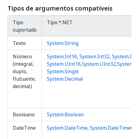
Tipos de argumentos compatíveis
Tipo
Tipo *.NET
suportado
Texto
System.String
Número
System.Int16
,
System.Int32
,
System.Int
(integral,
System.UInt16
,
System.UInt32
,
System.U
duplo,
System.Single
flutuante,
System.Decimal
decimal)
Booleano
System.Boolean
DateTime
System.DateTime
,
System.DateTimeOff