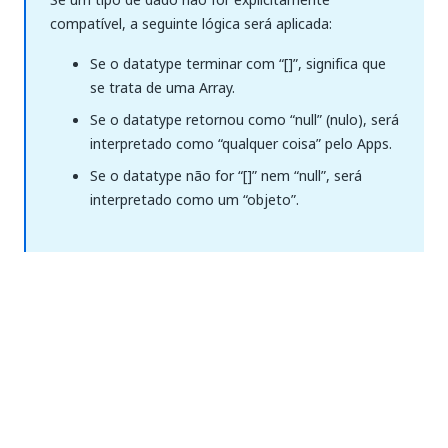
compatível, a seguinte lógica será aplicada:
Se o datatype terminar com “[]”, significa que
se trata de uma Array.
Se o datatype retornou como “null” (nulo), será
interpretado como “qualquer coisa” pelo Apps.
Se o datatype não for “[]” nem “null”, será
interpretado como um “objeto”.
Tipos de inferências compatíveis
Para qualquer variável do tipo .NET, sem suporte
pelo Apps em seu formato pronto para usar, o
histórico de trabalho pode ser usado para inferir com
o DataType, sendo necessário pelo menos 1 trabalho
que corresponda à versão atual do processo. Lembre-