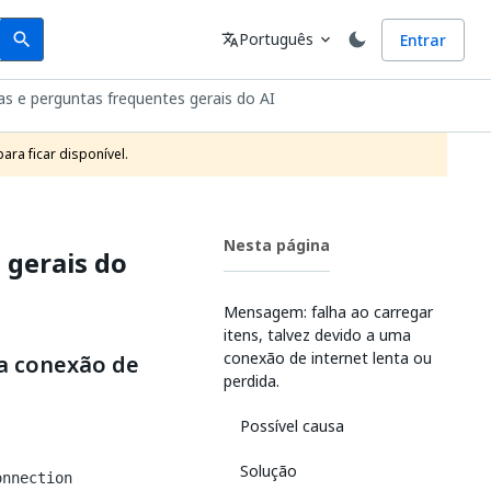
Search
Idioma
Português
Entrar
search
translate
expand_more
s e perguntas frequentes gerais do AI
ra ficar disponível.
Nesta página
 gerais do
Mensagem: falha ao carregar
itens, talvez devido a uma
conexão de internet lenta ou
ma conexão de
perdida.
Possível causa
Solução
onnection