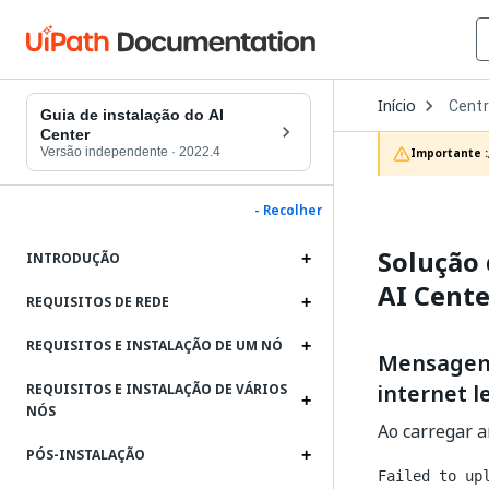
Open
Início
Centr
Dropd
Guia de instalação do AI
to
Center
choos
Versão independente
·
2022.4
Importante :
produc
- Recolher
Solução 
INTRODUÇÃO
AI Cente
REQUISITOS DE REDE
REQUISITOS E INSTALAÇÃO DE UM NÓ
Mensagem:
internet l
REQUISITOS E INSTALAÇÃO DE VÁRIOS
NÓS
Ao carregar a
PÓS-INSTALAÇÃO
Failed to up