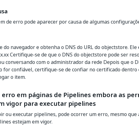
usa
m de erro pode aparecer por causa de algumas configuraçõ
e do navegador e obtenha o DNS do URL do objectstore. Ele
xx.xx Certifique-se de que o DNS do objectstore pode ser res
ou conversando com o administrador da rede Depois que o DN
o for confiável, certifique-se de confiar no certificado dentr
egar o item.
 erro em páginas de Pipelines embora as pe
m vigor para executar pipelines
bir ou executar pipelines, pode ocorrer um erro, mesmo que
lines estejam em vigor.