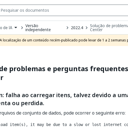
Versão
Solução de problema
2022.4
o de IA
independente
Center
own
e
A localização de um conteúdo recém-publicado pode levar de 1 a 2 semanas pa
t
de problemas e perguntas frequentes
r
 falha ao carregar itens, talvez devido a u
enta ou perdida.
rquivos de conjunto de dados, pode ocorrer o seguinte erro:
load item(s), it may be due to a slow or lost internet c