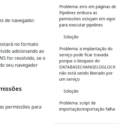
Problema: erro em páginas de
Pipelines embora as
permissões estejam em vigor
es de navegador.
para executar pipelines
Solução
 estará no formato
Problema: a implantação do
olvido adicionando ao
serviço pode ficar travada
S for resolvido, se o
porque o bloqueio do
o do seu navegador
DATABASECHANGELOGLOCK
não está sendo liberado por
um serviço
rmissões
Solução
Problema: script de
 as permissões para
importação/exportação falha
Solução