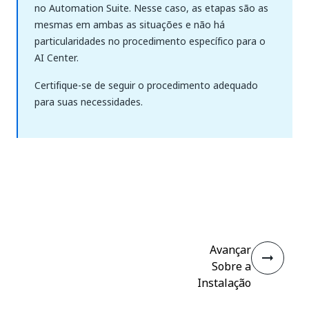
no Automation Suite. Nesse caso, as etapas são as
mesmas em ambas as situações e não há
particularidades no procedimento específico para o
AI Center.
Certifique-se de seguir o procedimento adequado
para suas necessidades.
Sim
Não
thumb_up
thumb_down
Avançar
Sobre a
Instalação