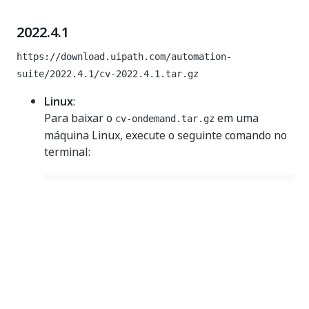
2022.4.1
https://download.uipath.com/automation-
suite/2022.4.1/cv-2022.4.1.tar.gz
Linux
:
Para baixar o
em uma
cv-ondemand.tar.gz
máquina Linux, execute o seguinte comando no
terminal:
wget 
-
O
~
/
cv
-
ondemand
.
tar
.
gz https
:
/
/
download
Windows
:
Para baixar o
em uma
cv-ondemand.tar.gz
máquina Windows, clique
aqui
e renomeie o
arquivo para
.
cv-ondemand.tar.gz