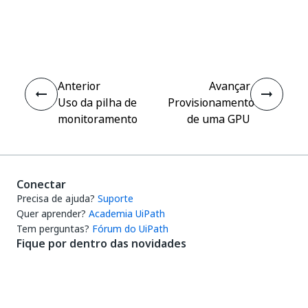
Sim
Não
thumb_up
thumb_down
Anterior
Avançar
Uso da pilha de
Provisionamento
monitoramento
de uma GPU
Conectar
Precisa de ajuda?
Suporte
Quer aprender?
Academia UiPath
Tem perguntas?
Fórum do UiPath
Fique por dentro das novidades