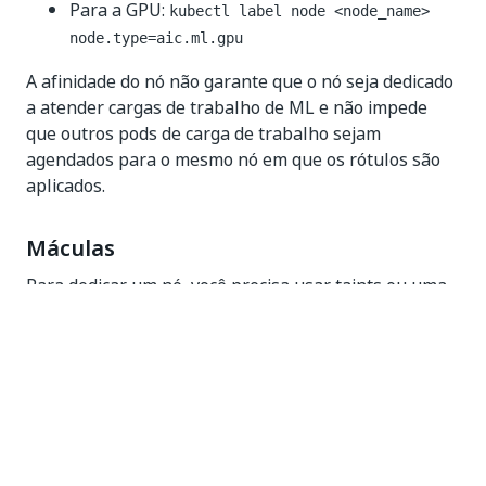
Para a GPU:
kubectl label node <node_name>
node.type=aic.ml.gpu
A afinidade do nó não garante que o nó seja dedicado
a atender cargas de trabalho de ML e não impede
que outros pods de carga de trabalho sejam
agendados para o mesmo nó em que os rótulos são
aplicados.
Máculas
Para dedicar um nó, você precisa usar taints ou uma
combinação de afinidade de nó e taints. Para dedicar
um nó de agente para servir pods de GPU ou CPU de
ML, você pode aplicar os seguintes taints aos nós:
Para CPU:
kubectl taint node <node_name>
aic.ml/cpu=present:NoSchedule
Para a GPU:
kubectl taint node <node_name>