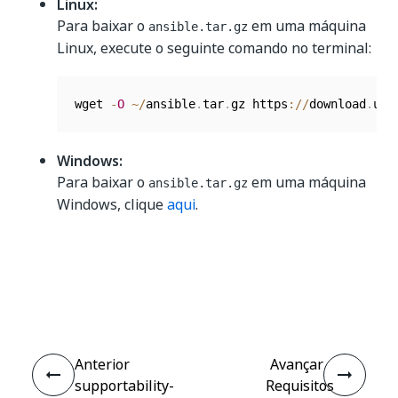
Linux:
Para baixar o
em uma máquina
ansible.tar.gz
Linux, execute o seguinte comando no terminal:
wget 
-
O
~
/
ansible
.
tar
.
gz https
:
/
/
download
.
uip
Windows:
Para baixar o
em uma máquina
ansible.tar.gz
Windows, clique
aqui
.
Sim
Não
thumb_up
thumb_down
Anterior
Avançar
supportability-
Requisitos