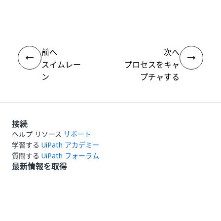
はい
thumb_up
thumb_down
え
前へ
次へ
スイムレー
プロセスをキャ
ン
プチャする
接続
ヘルプ リソース
サポート
学習する
UiPath アカデミー
質問する
UiPath フォーラム
最新情報を取得