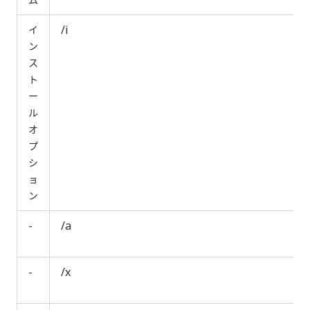
/i
イ
ン
ス
ト
ー
ル
オ
プ
シ
ョ
ン
-
/a
-
/x