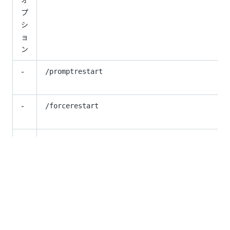
プ
シ
ョ
ン
-
/promptrestart
-
/forcerestart
カ
LICENSECODE=1111-1111-1111-1111
ス
または
LICENSECODE=offline_activation_string
タ
ム
パ
ラ
メ
ー