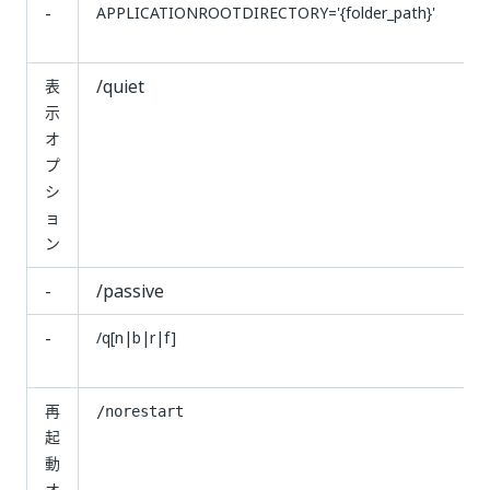
-
APPLICATIONROOTDIRECTORY='{folder_path}'
/quiet
表
示
オ
プ
シ
ョ
ン
-
/passive
-
/q[n|b|r|f]
再
/norestart
起
動
オ