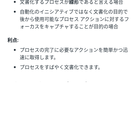
文書化するプロセスが
線形
であると言える場合
自動化のイニシアティブではなく文書化の目的で
後から使用可能なプロセス アクションに対するフ
ォーカスをキャプチャすることが目的の場合
利点:
プロセスの完了に必要なアクションを簡単かつ迅
速に取得します。
プロセスをすばやく文書化できます。
アクションをレコーディングし、シーケ
ンスを文書化する
アクションをレコーディングするオプションが [ダイア
グラムを作成] と [プロセスをキャプチャ] の両方のメソ
ッドで使用されるため、選択するメソッドに関係なく以
下の推奨事項が適用されます。