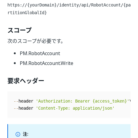
https://{yourDomain}/identity
/api/RobotAccount/{pa
rtitionGlobalId}
スコープ
次のスコープが必要です。
PM.RobotAccount
PM.RobotAccount.Write
要求ヘッダー
--
header 
'Authorization: Bearer {access_token}'
--
header 
'Content-Type: application/json'
注: