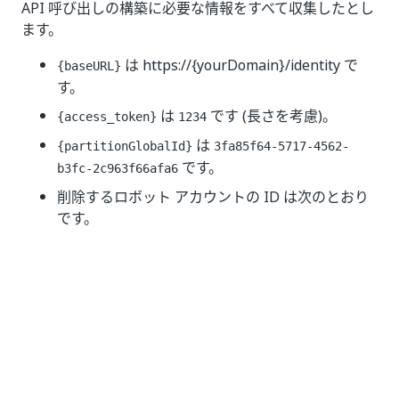
API 呼び出しの構築に必要な情報をすべて収集したとし
ます。
は
https://{yourDomain}/identity
で
{baseURL}
す。
は
です (長さを考慮)。
{access_token}
1234
は
{partitionGlobalId}
3fa85f64-5717-4562-
です。
b3fc-2c963f66afa6
削除するロボット アカウントの ID は次のとおり
です。
Bot1:
11-xy
Bot2:
22-tz
呼び出しは次の例のようになります (cURL)。
curl 
--
location 
--
request 
DELETE
'https://{yourDom
--
header 
'Authorization: Bearer 1234'