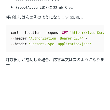
は
です。
{robotAccountID}
33-ab
呼び出しは次の例のようになります (cURL)。
curl 
--
location 
--
request 
GET
'https://{yourDomain
--
header 
'Authorization: Bearer 1234'
--
header 
'Content-Type: application/json'
呼び出しが成功した場合、応答本文は次のようになりま
す。
{
"id"
:
"33-ab"
,
"name"
:
"Bot3"
,
"displayName"
:
"Bot3"
,
"creationTime"
:
"2021-10-19T14:25:01.6574988"
,
"lastModificationTime"
:
"2021-10-19T14:25:01.6