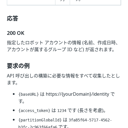
応答
200 OK
指定したロボット アカウントの情報 (名前、作成日時、
アカウントが属するグループ ID など) が返されます。
要求の例
API 呼び出しの構築に必要な情報をすべて収集したとし
ます。
は
https://{yourDomain}/identity
で
{baseURL}
す。
は
です (長さを考慮)。
{access_token}
1234
は
{partitionGlobalId}
3fa85f64-5717-4562-
です。
b3fc-2c963f66afa6