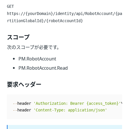
GET
https://{yourDomain}/identity
/api/RobotAccount/{pa
rtitionGlobalId}/{robotAccountId}
スコープ
次のスコープが必要です。
PM.RobotAccount
PM.RobotAccount.Read
要求ヘッダー
--
header 
'Authorization: Bearer {access_token}'
--
header 
'Content-Type: application/json'