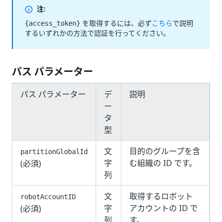
注:
を取得するには、必ず
こちら
で説明
{access_token}
するいずれかの方法で認証を行ってください。
パス パラメーター
パス パラメーター
デ
説明
ー
タ
型
文
目的のグループを含
partitionGlobalId
字
む組織の ID です。
(必須)
列
文
取得するロボット
robotAccountID
字
アカウントの ID で
(必須)
列
す。