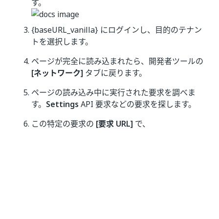
す。
{baseURL_vanilla}
にログインし、目的のテナン
トを選択します。
ページが完全に読み込まれたら、開発者ツールの
[ネットワーク]
タブに戻ります。
ページの読み込み中に実行された要求を調べま
す。
Settings
API 要求などの要求を探します。
この特定の要求の
[要求 URL]
で、
とその後の ID を確認できま
partitionGlobalId
す。この ID が自分の
であり、
partitionGlobalId
API 呼び出しで使用される値です。
いい
はい
thumb_up
thumb_down