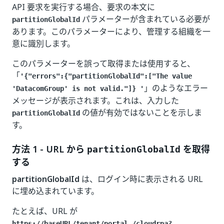
API 要求を実行する場合、要求の本文に
パラメーターが含まれている必要が
partitionGlobalId
あります。このパラメーターにより、管理する組織を一
意に識別します。
このパラメーターを誤って取得または使用すると、
「
'{"errors":{"partitionGlobalId":["The value
」のようなエラー
'DatacomGroup' is not valid."]} '
メッセージが表示されます。これは、入力した
の値が有効ではないことを示しま
partitionGlobalId
す。
方法 1 - URL から
を取得
partitionGlobalId
する
partitionGlobalId
は、ログイン時に表示される URL
に埋め込まれています。
たとえば、URL が
https://baseURL/tenant/portal_/cloudrpa?