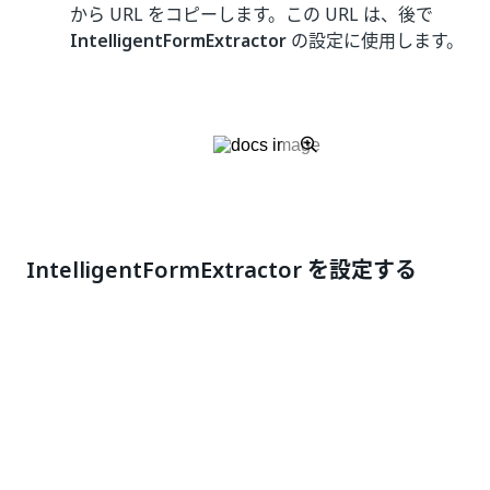
から URL をコピーします。この URL は、後で
IntelligentFormExtractor
の設定に使用します。
IntelligentFormExtractor を設定する
[ML パッケージ]
>
[すぐに使えるパッケージ]
>
[UiPath Document Understanding]
>
[IntelligentFormExtractor]
に移動します。パッ
ケージのバージョンを選択し、
[提出]
をクリック
します。