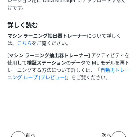
レーション用に Data Manager にアップロードするだ
けです。
詳しく読む
マシン ラーニング抽出器トレーナー
について詳しく
は、
こちら
をご覧ください。
[マシン ラーニング抽出器トレーナー]
アクティビティを
使用して
検証ステーション
のデータで ML モデルを再ト
レーニングする方法について詳しくは、「
自動再トレー
ニング ループ (プレビュー)
」をご覧ください。
いい
はい
thumb_up
thumb_down
え
前へ
次へ