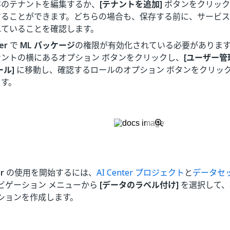
存のテナントを編集するか、
[テナントを追加]
ボタンをクリック
することができます。どちらの場合も、保存する前に、サービ
れていることを確認します。
er
で
ML パッケージ
の権限が有効化されている必要がありま
ナントの横にあるオプション ボタンをクリックし、
[ユーザー管
ール]
に移動し、確認するロールのオプション ボタンをクリッ
ます。
r
の使用を開始するには、
AI Center プロジェクト
と
データセ
ビゲーション メニューから
[データのラベル付け]
を選択して、
ションを作成します。