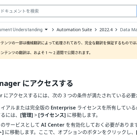
Automation Suite
2022.4
Data 
ument Understanding
down
se
ンテンツの一部は機械翻訳によって処理されており、完全な翻訳を保証するものではあ
ct
ンテンツの翻訳は、およそ 1 ～ 2 週間で公開されます。
Manager にアクセスする
r
にアクセスするには、次の 3 つの条件が満たされている必要
ライアルまたは完全版の
Enterprise
ライセンスを所有している
するには、
[管理]
>
[ライセンス]
に移動します。
トのサービスとして
AI Center
を有効化しておく必要がありま
]
に移動します。ここで、オプションのボタンをクリックし、