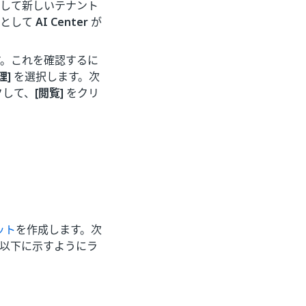
して新しいテナント
スとして
AI Center
が
す。これを確認するに
理]
を選択します。次
クして、
[閲覧]
をクリ
ット
を作成します。次
以下に示すようにラ