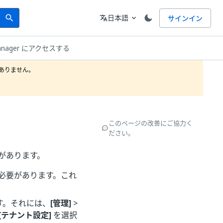
Search
言語
日本語
サインイン
search
translate
expand_more
Manager にアクセスする
りません。

このページの改善にご協力く
ださい。
があります。
必要があります。これ
す。それには、
[管理]
>
[テナント設定]
を選択