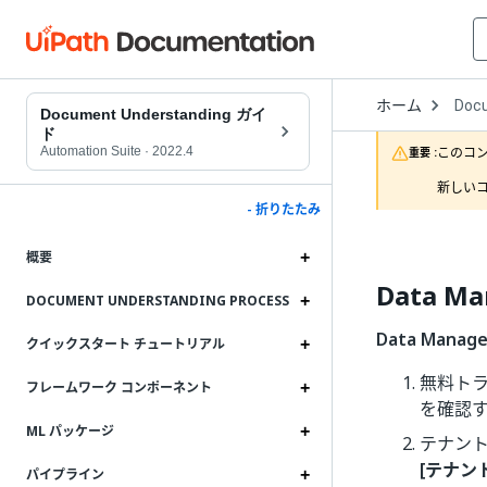
Open
ホーム
Doc
Drop
Document Understanding ガイ
to
ド
choo
Automation Suite
·
2022.4
このコ
重要 :
produ
新しいコ
- 折りたたみ
概要
Data 
DOCUMENT UNDERSTANDING PROCESS
Data Manage
クイックスタート チュートリアル
無料ト
フレームワーク コンポーネント
を確認
ML パッケージ
テナン
[テナント
パイプライン