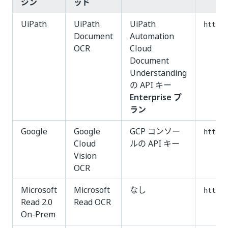
ジン
ッド
UiPath
UiPath
UiPath
http:/
Document
Automation
OCR
Cloud
Document
Understanding
の API キー
Enterprise プ
ラン
Google
Google
GCP コンソー
https:
Cloud
ルの API キー
Vision
OCR
Microsoft
Microsoft
なし
http:/
Read 2.0
Read OCR
On-Prem