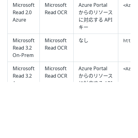
Microsoft
Microsoft
Azure Portal
<Azure
Read 2.0
Read OCR
からのリソース
Azure
に対応する API
キー
Microsoft
Microsoft
なし
http:/
Read 3.2
Read OCR
On-Prem
Microsoft
Microsoft
Azure Portal
<Azure
Read 3.2
Read OCR
からのリソース
Azure
に対応する API
キー
いい
はい
thumb_up
thumb_down
え