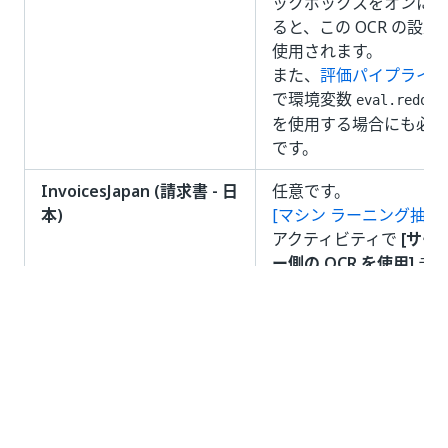
ックボックスをオンにす
ると、この OCR の設定
使用されます。
また、
評価パイプライン
で環境変数
eval.redo_o
を使用する場合にも必要
です。
InvoicesJapan (請求書 - 日
任意です。
本)
[マシン ラーニング抽出
アクティビティで
[サー
ー側の OCR を使用]
チ
ックボックスをオンにす
ると、この OCR の設定
使用されます。
現在サポートされている
のは、
Google Cloud
Vision OCR
のみです。
また、
評価パイプライン