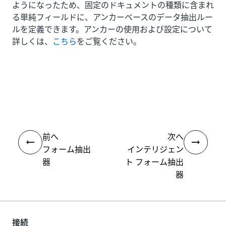
ようになったため、固定のドキュメントの種類に含まれ
る単純フィールドに、アンカーベースのデータ抽出ルー
ルを定義できます。アンカーの使用および設定について
詳しくは、
こちら
をご覧ください。
いい
はい
thumb_up
thumb_down
え
前へ
次へ
フォーム抽出
インテリジェン
器
ト フォーム抽出
器
接続