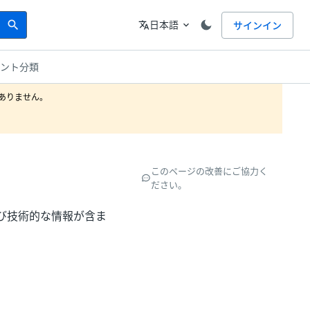
Search
言語
日本語
サインイン
search
translate
expand_more
メント分類
りません。

このページの改善にご協力く
ださい。
び技術的な情報が含ま