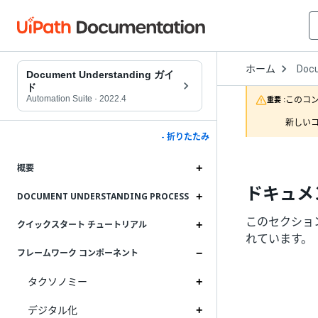
Open
ホーム
Doc
Drop
Document Understanding ガイ
to
ド
choo
Automation Suite
·
2022.4
このコ
重要 :
produ
新しいコ
- 折りたたみ
概要
ドキュメ
DOCUMENT UNDERSTANDING PROCESS
このセクショ
クイックスタート チュートリアル
れています。
フレームワーク コンポーネント
タクソノミー
デジタル化