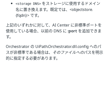
をストレージに使用するドメイン
<storage DNS>
名に置き換えます。既定では、<objectstore.
{fqdn}> です。
上記のいずれかに対して、AI Center に非標準ポートを
使用している場合、以前の DNS に
:port
を追加できま
す。
Orchestrator の UiPath.Orchestrator.dll.config へのパ
スが非標準である場合は、
そのファイルへの
パスを明示
的に指定する必要があります。
.
\
)
\
)
orchestratorAutomationAIC
.
ps1 
-
aifUrl 
"<CONFI
手動による構成
手順