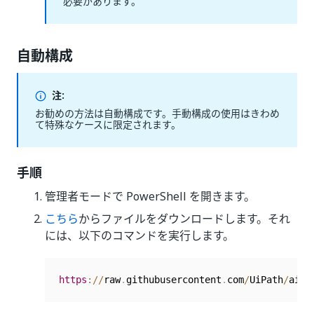
必要があります。
自動構成
注:
お勧めの方法は自動構成です。手動構成の使用はきわめ
て特殊なケースに限定されます。
手順
管理者モードで PowerShell を開きます。
こちら
からファイルをダウンロードします。それ
には、以下のコマンドを実行します。
https
:
/
/
raw
.
githubusercontent
.
com
/
UiPath
/
ai
-
c