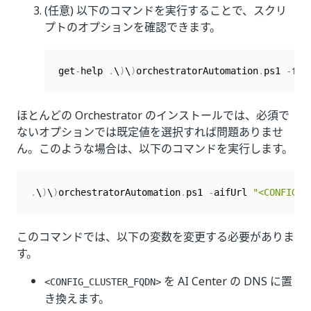
(任意) 以下のコマンドを実行することで、スクリ
プトのオプションを確認できます。
get
-
help 
.
\
)
\
)
orchestratorAutomation
.
ps1 
-
ful
ほとんどの Orchestrator のインストールでは、必須で
ないオプションでは既定値を選択すれば問題ありませ
ん。このような場合は、以下のコマンドを実行します。
.
\
)
\
)
orchestratorAutomation
.
ps1 
-
aifUrl 
"<CONFIG_C
このコマンドでは、以下の変数を変更する必要がありま
す。
を AI Center の DNS に置
<CONFIG_CLUSTER_FQDN>
き換えます。