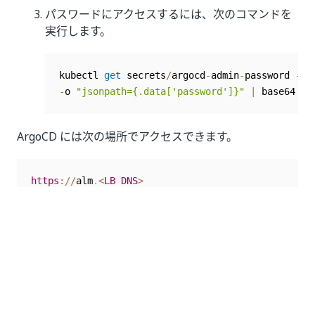
パスワードにアクセスするには、次のコマンドを
実行します。
kubectl 
get
 secrets
/
argocd
-
admin
-
password 
-
n 
-
o 
"jsonpath={.data['password']}"
|
 base64 
-
d
ArgoCD には次の場所でアクセスできます。
https
:
/
/
alm
.
<
LB
DNS
>
注:
すべてのサービスが有効であることを確認します。たと
えば、Document Understanding で手書き文字用のサ
ービスを有効化する場合は、そのパラメーター設定をチ
ェックし、その値が
に設定されていることを確認
true
します。