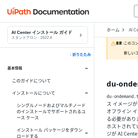
Open
ホーム
AI C
Drop
AI Center インストール ガイド
to
スタンドアロン
·
2022.4
choo
このコ
重要 :
produ
新しいコ
- 折りたたみ
基本情報
このガイドについて
du-onde
インストールについて
du-ondemand.
ス イメージ
シングルノードおよびマルチノード
オフライン 
のインストールでサポートされるユ
ース ケース
る必要がありま
ホストされている
インストール パッケージをダウン
ジが AI Ce
ロードする