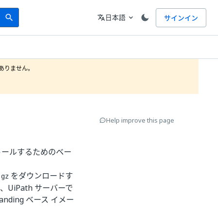
Search
言語
日本語
サインイン
search
translate
expand_more
りません。

Help improve this page
ンストールするためのベー
をダウンロードす
.gz
iPath サーバーで
nding ベース イメー