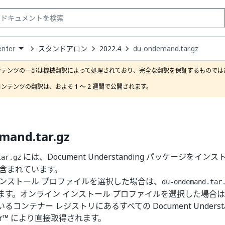
スタンドアロン
2022.4
du-ondemand.tar.gz
enter
down
se
ンテンツの一部は機械翻訳によって処理されており、完全な翻訳を保証するものではあ
ct
ンテンツの翻訳は、およそ 1 ～ 2 週間で公開されます。
mand.tar.gz
には、Document Understanding パッケージをイ
tar.gz
が含まれています。
インストール プロファイルを選択した場合は、
du-ondemand.tar
す。オンライン インストール プロファイルを選択した場合は、U
コンテナー レジストリにあるすべての Document Understa
nter™ により直接取得されます。