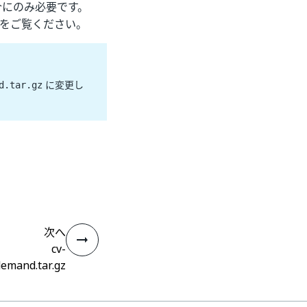
る場合にのみ必要です。
をご覧ください。
に変更し
d.tar.gz
次へ
cv-
emand.tar.gz