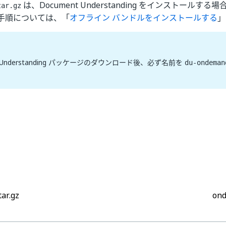
は、Document Understanding をインストールす
tar.gz
手順については、「
オフライン バンドルをインストールする
」
t Understanding パッケージのダウンロード後、必ず名前を
du-ondeman
。
はい
いいえ
thumb_up
thumb_down
tar.gz
ond