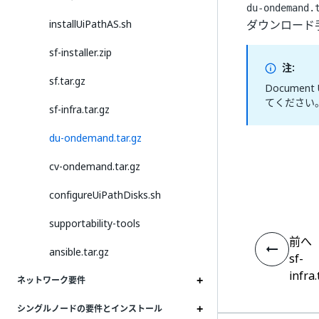
du-ondemand.
installUiPathAS.sh
ダウンロード
sf-installer.zip
注:
sf.tar.gz
Documen
てください
sf-infra.tar.gz
du-ondemand.tar.gz
cv-ondemand.tar.gz
configureUiPathDisks.sh
supportability-tools
前へ
ansible.tar.gz
sf-
infra.
ネットワーク要件
シングルノードの要件とインストール