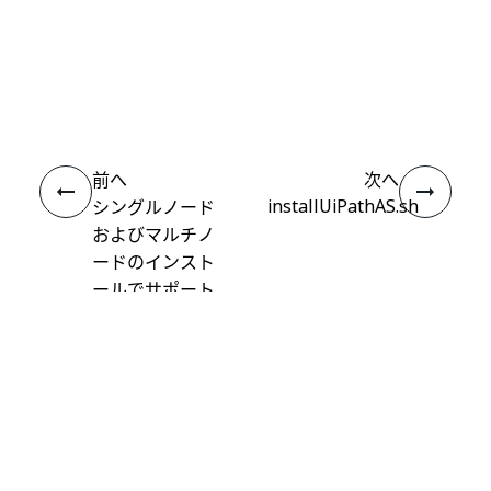
いい
はい
thumb_up
thumb_down
え
前へ
次へ
installUiPathAS.sh
シングルノード
およびマルチノ
ードのインスト
ールでサポート
されるユース ケ
ース
接続
ヘルプ リソース
サポート