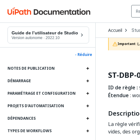
Ope
Accueil
Stu
Dro
Guide de l’utilisateur de Studio
to
Version autonome
·
2022.10
choo
L
Important :
prod
- Réduire
NOTES DE PUBLICATION
ST-DBP-0
DÉMARRAGE
ID de règle :
PARAMÉTRAGE ET CONFIGURATION
Étendue
: wo
PROJETS D'AUTOMATISATION
Descripti
DÉPENDANCES
La règle vérif
vides, des or
TYPES DE WORKFLOWS