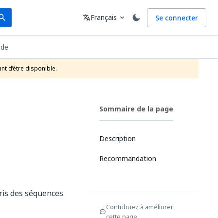
arch
Langue
Français
Se connecter
earch
translate
expand_more
ide
nt d’être disponible.
Sommaire de la page
Description
Recommandation
pris des séquences
Contribuez à améliorer
cette page