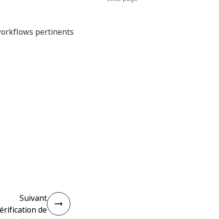
 workflows pertinents
Suivant
rification de