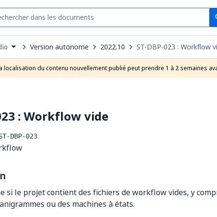
Se
s
n
Version autonome
2022.10
ST-DBP-023 : Workflow v
dio
pdown
se
a localisation du contenu nouvellement publié peut prendre 1 à 2 semaines ava
uct
23 : Workflow vide
ST-DBP-023
rkflow
on
ie si le projet contient des fichiers de workflow vides, y com
ganigrammes ou des machines à états.