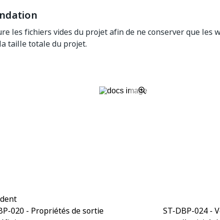
dation
lure les fichiers vides du projet afin de ne conserver que les
la taille totale du projet.
Oui
Non
thumb_up
thumb_down
édent
P-020 - Propriétés de sortie
ST-DBP-024 - Vé