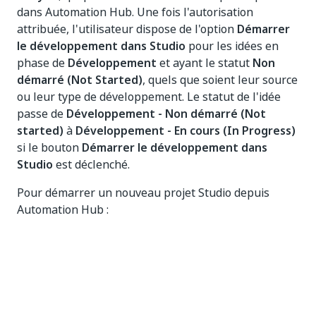
dans Automation Hub. Une fois l'autorisation
attribuée, l'utilisateur dispose de l'option
Démarrer
le développement dans Studio
pour les idées en
phase de
Développement
et ayant le statut
Non
démarré (Not Started)
, quels que soient leur source
ou leur type de développement. Le statut de l'idée
passe de
Développement - Non démarré (Not
started)
à
Développement - En cours (In Progress)
si le bouton
Démarrer le développement dans
Studio
est déclenché.
Pour démarrer un nouveau projet Studio depuis
Automation Hub :
Ouvrez le profil d'automatisation d'une idée qui
est en phase de
développement
et a le statut
Non démarré (Not Started)
.
Dans le profil d'automatisation, sélectionnez
Actions supplémentaires (More Actions)
en