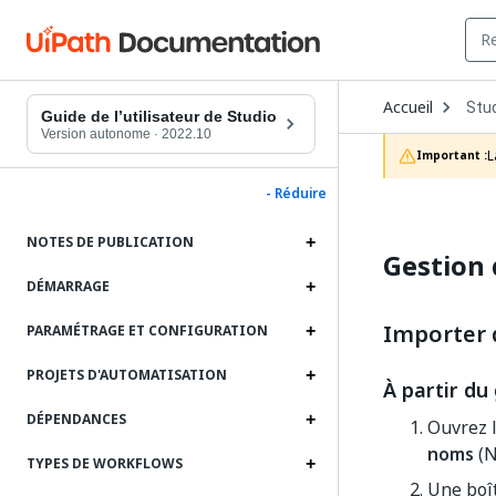
Ope
Accueil
Stu
Dro
Guide de l’utilisateur de Studio
to
Version autonome
·
2022.10
choo
L
Important :
prod
- Réduire
NOTES DE PUBLICATION
Gestion 
DÉMARRAGE
Importer 
PARAMÉTRAGE ET CONFIGURATION
PROJETS D'AUTOMATISATION
À partir du
DÉPENDANCES
Ouvrez l
noms
(N
TYPES DE WORKFLOWS
Une boît