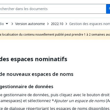
Se
s
n
Version autonome
2022.10
Gestion des espaces nom
dio
pdown
se
a localisation du contenu nouvellement publié peut prendre 1 à 2 semaines ava
uct
des espaces nominatifs
de nouveaux espaces de noms
 gestionnaire de données
e gestionnaire de données, puis cliquez avec le bouton droi
amespaces) et sélectionnez *
Ajouter un espace de noms
(A
e de dialogue répertoriant les espaces de noms disponibles s'