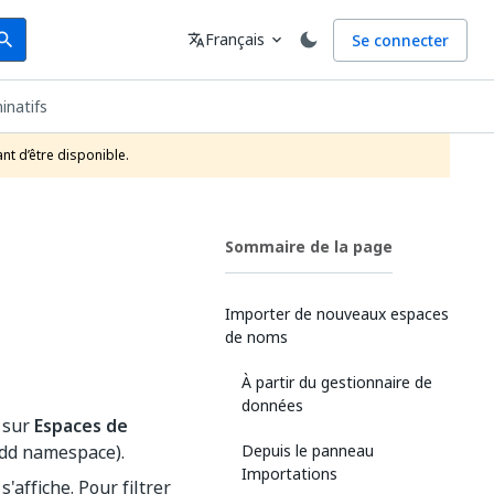
arch
Langue
Français
Se connecter
earch
translate
expand_more
inatifs
nt d’être disponible.
Sommaire de la page
Importer de nouveaux espaces
de noms
À partir du gestionnaire de
données
t sur
Espaces de
dd namespace).
Depuis le panneau
Importations
affiche. Pour filtrer