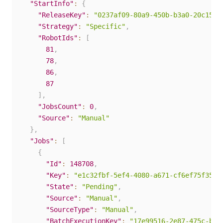
"StartInfo"
:
{
"ReleaseKey"
:
"0237af09-80a9-450b-b3a0-20c15dd
"Strategy"
:
"Specific"
,
"RobotIds"
:
[
81
,
78
,
86
,
87
]
,
"JobsCount"
:
0
,
"Source"
:
"Manual"
}
,
"Jobs"
:
[
{
"Id"
:
148708
,
"Key"
:
"e1c32fbf-5ef4-4080-a671-cf6ef75f359a
"State"
:
"Pending"
,
"Source"
:
"Manual"
,
"SourceType"
:
"Manual"
,
"BatchExecutionKey"
:
"17e99516-2e87-475c-bce