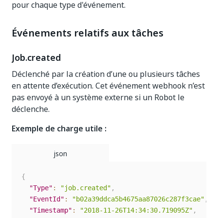
pour chaque type d'événement.
Événements relatifs aux tâches
Job.created
Déclenché par la création d’une ou plusieurs tâches
en attente d’exécution. Cet événement webhook n’est
pas envoyé à un système externe si un Robot le
déclenche.
Exemple de charge utile :
{
"Type"
:
"job.created"
,
"EventId"
:
"b02a39ddca5b4675aa87026c287f3cae"
,
"Timestamp"
:
"2018-11-26T14:34:30.719095Z"
,