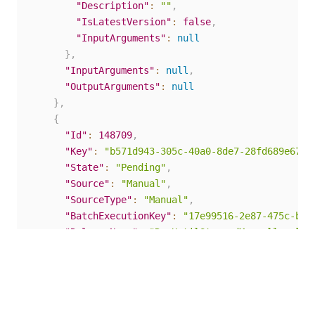
"Description"
:
""
,
"IsLatestVersion"
:
false
,
"InputArguments"
:
null
}
,
"InputArguments"
:
null
,
"OutputArguments"
:
null
}
,
{
"Id"
:
148709
,
"Key"
:
"b571d943-305c-40a0-8de7-28fd689e67aa
"State"
:
"Pending"
,
"Source"
:
"Manual"
,
"SourceType"
:
"Manual"
,
"BatchExecutionKey"
:
"17e99516-2e87-475c-bce
"ReleaseName"
:
"RunUntilStoppedManually_all"
"Type"
:
"Unattended"
,
"Robot"
:
{
"Id"
:
81
,
"Name"
:
"bench-xdKZjRoHdh"
,
"MachineId"
:
74
,