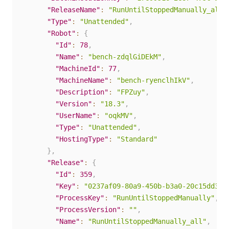
"ReleaseName"
:
"RunUntilStoppedManually_all"
"Type"
:
"Unattended"
,
"Robot"
:
{
"Id"
:
78
,
"Name"
:
"bench-zdqlGiDEkM"
,
"MachineId"
:
77
,
"MachineName"
:
"bench-ryenclhIkV"
,
"Description"
:
"FPZuy"
,
"Version"
:
"18.3"
,
"UserName"
:
"oqkMV"
,
"Type"
:
"Unattended"
,
"HostingType"
:
"Standard"
}
,
"Release"
:
{
"Id"
:
359
,
"Key"
:
"0237af09-80a9-450b-b3a0-20c15dd308
"ProcessKey"
:
"RunUntilStoppedManually"
,
"ProcessVersion"
:
""
,
"Name"
:
"RunUntilStoppedManually_all"
,