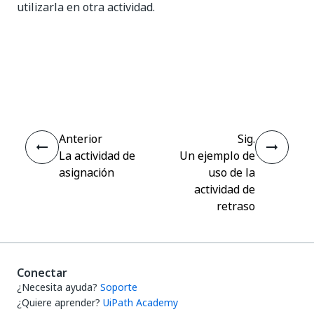
utilizarla en otra actividad.
Sí
No
thumb_up
thumb_down
Anterior
Sig.
La actividad de
Un ejemplo de
asignación
uso de la
actividad de
retraso
Conectar
¿Necesita ayuda?
Soporte
¿Quiere aprender?
UiPath Academy