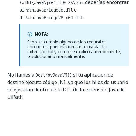
, deberías encontrar
(x86)\Java\jre1.8.0_xx\bin
o
UiPathJavaBridgeV8.dll
.
UiPathJavaBridgeV8_x64.dll
NOTA:
Si no se cumple alguno de los requisitos
anteriores, puedes intentar reinstalar la
extensión tal y como se explicó anteriormente,
o solucionarlo manualmente.
No llames a
si tu aplicación de
DestroyJavaVM()
destino ejecuta código JNI, ya que los hilos de usuario
se ejecutan dentro de la DLL de la extensión Java de
UiPath.
Utilizar aplicaciones Java 9+ JRE
IMPORTANTE: