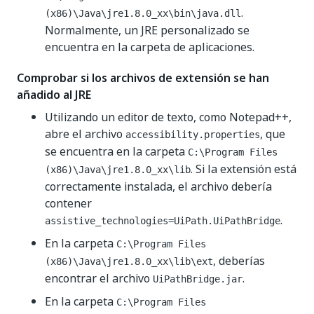
.
(x86)\Java\jre1.8.0_xx\bin\java.dll
Normalmente, un JRE personalizado se
encuentra en la carpeta de aplicaciones.
Comprobar si los archivos de extensión se han
añadido al JRE
Utilizando un editor de texto, como Notepad++,
abre el archivo
, que
accessibility.properties
se encuentra en la carpeta
C:\Program Files
. Si la extensión está
(x86)\Java\jre1.8.0_xx\lib
correctamente instalada, el archivo debería
contener
.
assistive_technologies=UiPath.UiPathBridge
En la carpeta
C:\Program Files
, deberías
(x86)\Java\jre1.8.0_xx\lib\ext
encontrar el archivo
.
UiPathBridge.jar
En la carpeta
C:\Program Files