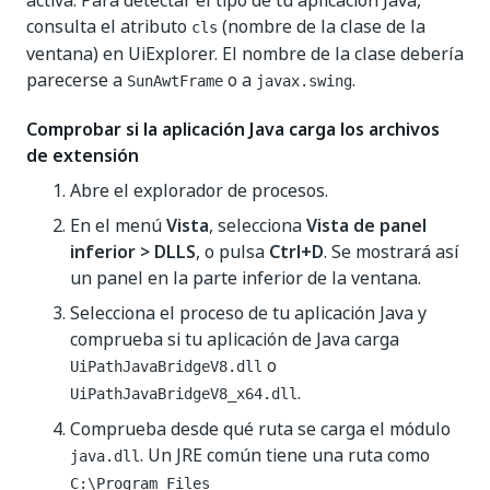
activa. Para detectar el tipo de tu aplicación Java,
consulta el atributo
(nombre de la clase de la
cls
ventana) en UiExplorer. El nombre de la clase debería
parecerse a
o a
.
SunAwtFrame
javax.swing
Comprobar si la aplicación Java carga los archivos
de extensión
Abre el explorador de procesos.
En el menú
Vista
, selecciona
Vista de panel
inferior > DLLS
, o pulsa
Ctrl+D
. Se mostrará así
un panel en la parte inferior de la ventana.
Selecciona el proceso de tu aplicación Java y
comprueba si tu aplicación de Java carga
o
UiPathJavaBridgeV8.dll
.
UiPathJavaBridgeV8_x64.dll
Comprueba desde qué ruta se carga el módulo
. Un JRE común tiene una ruta como
java.dll
C:\Program Files