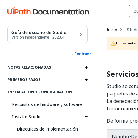
Open
Inicio
Studi
Dropd
Guía de usuario de Studio
to
Versión Independiente
·
2023.4
choos
Importante :
produc
- Contraer
NOTAS RELACIONADAS
Servicio
PRIMEROS PASOS
Studio se con
INSTALACIÓN Y CONFIGURACIÓN
paquetes de a
La denegación
Requisitos de hardware y software
funcionamiento
Instalar Studio
De forma pred
Directrices de implementación
NombreDe