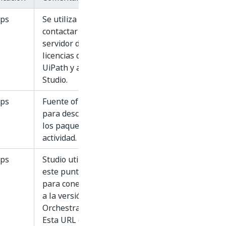
tps
Se utiliza para
contactar con el
servidor de
licencias de
UiPath y activar
Studio.
tps
Fuente oficial
para descargar
los paquetes de
actividad.
tps
Studio utiliza
este punto final
para conectarse
a la versión de
Orchestrator.
Esta URL estará