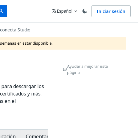
arch
Idioma
Español
Iniciar sesión
arch
translate
expand_more
 conecta Studio
 semanas en estar disponible.
Ayudar a mejorar esta
página
s para descargar los
certificados y más.
s en el
icación
Comentarios