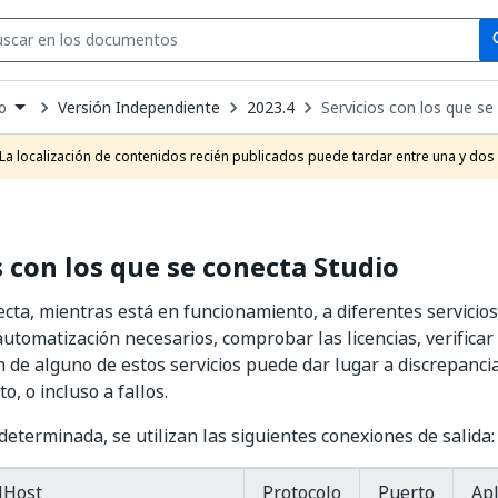
Se
se
Versión Independiente
2023.4
Servicios con los que se
o
own
e
La localización de contenidos recién publicados puede tardar entre una y dos
t
s con los que se conecta Studio
ecta, mientras está en funcionamiento, a diferentes servicio
utomatización necesarios, comprobar las licencias, verificar 
 de alguno de estos servicios puede dar lugar a discrepancia
, o incluso a fallos.
eterminada, se utilizan las siguientes conexiones de salida:
lHost
Protocolo
Puerto
Apl