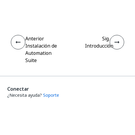
Sí
No
thumb_up
thumb_down
Anterior
Sig.
Instalación de
Introducción
Automation
Suite
Conectar
¿Necesita ayuda?
Soporte
¿Quiere aprender?
UiPath Academy
¿Tiene alguna pregunta?
Foro de UiPath
Manténgase actualizado