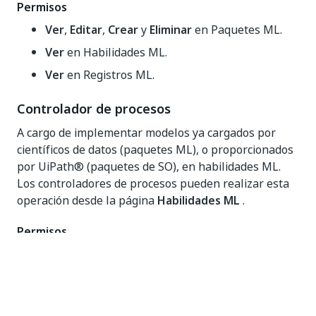
Permisos
Ver
,
Editar
,
Crear
y
Eliminar
en Paquetes ML.
Ver
en Habilidades ML.
Ver
en Registros ML.
Controlador de procesos
A cargo de implementar modelos ya cargados por
científicos de datos (paquetes ML), o proporcionados
por
UiPath®
(paquetes de SO), en habilidades ML.
Los controladores de procesos pueden realizar esta
operación desde la página
Habilidades ML
.
Permisos
Ver
,
Editar
,
Crear
y
Eliminar
en Paquetes ML.
Ver
en paquetes ML.
Ver
en Registros ML.