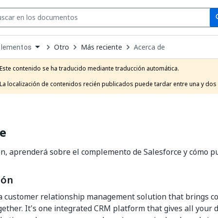
Se
se
Otro
Más reciente
Acerca de
lementos
own
e
Este contenido se ha traducido mediante traducción automática.

t
La localización de contenidos recién publicados puede tardar entre una y dos
de
ón, aprenderá sobre el complemento de Salesforce y cómo p
ión
 a customer relationship management solution that brings 
ether. It's one integrated CRM platform that gives all you