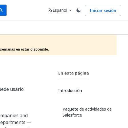
arch
Idioma
Español
Iniciar sesión
arch
translate
expand_more
 semanas en estar disponible. 
En esta página
uede usarlo.
Introducción
Paquete de actividades de
companies and
Salesforce
r departments —