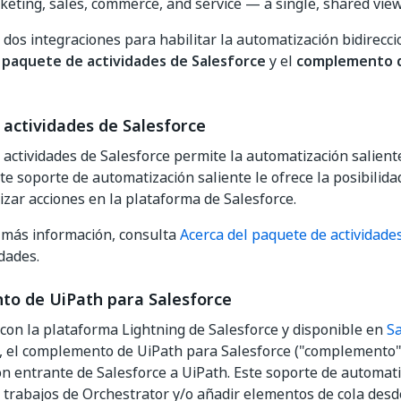
keting, sales, commerce, and service — a single, shared view
 dos integraciones para habilitar la automatización bidirecci
l
paquete de actividades de Salesforce
y el
complemento d
actividades de Salesforce
 actividades de Salesforce permite la automatización salien
te soporte de automatización saliente le ofrece la posibilida
zar acciones en la plataforma de Salesforce.
 más información, consulta
Acerca del paquete de actividade
idades.
o de UiPath para Salesforce
con la plataforma Lightning de Salesforce y disponible en
Sa
, el complemento de UiPath para Salesforce ("complemento"
n entrante de Salesforce a UiPath. Este soporte de automati
 trabajos de Orchestrator y/o añadir elementos de cola desd