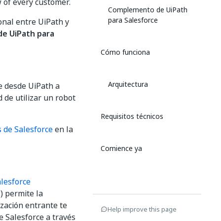
 of every customer.
Complemento de UiPath
para Salesforce
onal entre UiPath y
e UiPath para
Cómo funciona
Arquitectura
te desde UiPath a
d de utilizar un robot
Requisitos técnicos
s de Salesforce
en la
Comience ya
lesforce
) permite la
zación entrante te
Help improve this page
e Salesforce a través