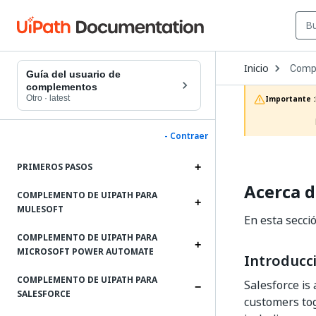
Open
Inicio
Comp
Dropd
Guía del usuario de
to
complementos
choos
Otro
·
latest
Importante :
produc
- Contraer
PRIMEROS PASOS
Acerca 
COMPLEMENTO DE UIPATH PARA
MULESOFT
En esta secci
COMPLEMENTO DE UIPATH PARA
MICROSOFT POWER AUTOMATE
Introducc
COMPLEMENTO DE UIPATH PARA
Salesforce is
SALESFORCE
customers tog