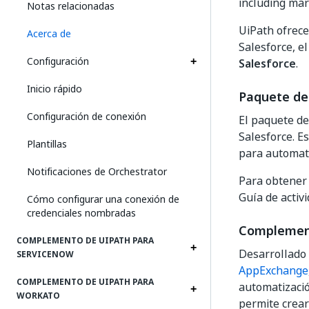
including mar
Notas relacionadas
UiPath ofrece
Acerca de
Salesforce, e
Configuración
Salesforce
.
Inicio rápido
Paquete de 
Configuración de conexión
El paquete de
Salesforce. Es
Plantillas
para automati
Notificaciones de Orchestrator
Para obtener
Guía de activ
Cómo configurar una conexión de
credenciales nombradas
Complement
COMPLEMENTO DE UIPATH PARA
Desarrollado 
SERVICENOW
AppExchange
COMPLEMENTO DE UIPATH PARA
automatizació
WORKATO
permite crear