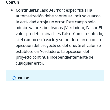
Común
ContinuarEnCasoDeError
: especifica si la
automatización debe continuar incluso cuando
la actividad arroja un error. Este campo solo
admite valores booleanos (Verdadero, Falso). El
valor predeterminado es Falso. Como resultado,
si el campo está vacío y se produce un error, la
ejecución del proyecto se detiene. Si el valor se
establece en Verdadero, la ejecución del
proyecto continúa independientemente de
cualquier error.
NOTA:
If this activity is included in
Try Catch
and the value
of the
ContinueOnError
property is True, no error is
caught when the project is executed.