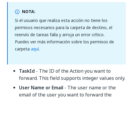
NOTA:
Si el usuario que realiza esta acción no tiene los
permisos necesarios para la carpeta de destino, el
reenvío de tareas falla y arroja un error crítico.
Puedes ver más información sobre los permisos de
carpeta
aquí
.
TaskId
- The ID of the Action you want to
forward. This field supports integer values only.
User Name or Email
- The user name or the
email of the user you want to forward the
Action to. This field supports string values only.
Otros
Privado
: si se selecciona, los valores de
variables y argumentos ya no se registran en el