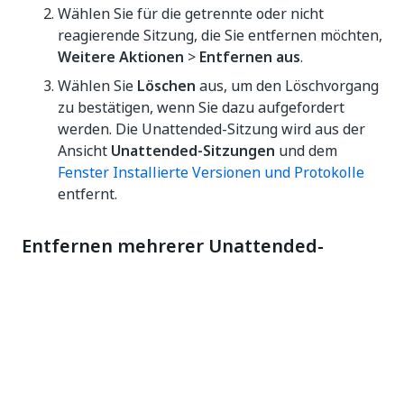
Wählen Sie für die getrennte oder nicht
reagierende Sitzung, die Sie entfernen möchten,
Weitere Aktionen
>
Entfernen aus
.
Wählen Sie
Löschen
aus, um den Löschvorgang
zu bestätigen, wenn Sie dazu aufgefordert
werden. Die Unattended-Sitzung wird aus der
Ansicht
Unattended-Sitzungen
und dem
Fenster Installierte Versionen und Protokolle
entfernt.
Entfernen mehrerer Unattended-
Sitzungen gleichzeitig
Um mehrere Unattended-Sitzungen gleichzeitig zu
entfernen, führen Sie die folgenden Schritte aus:
Wählen Sie die getrennten oder nicht
reagierenden Unattended-Sitzungen und dann
das Symbol
Entfernen
aus.