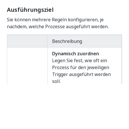
Ausführungsziel
Sie können mehrere Regeln konfigurieren, je
nachdem, welche Prozesse ausgeführt werden.
Beschreibung
Dynamisch zuordnen
Legen Sie fest, wie oft ein
Prozess für den jeweiligen
Trigger ausgeführt werden
soll.
Dynamische
Mit dieser Option können Sie
Zuteilung
Ihre Ressourcen optimal
nutzen. Sobald ein Roboter
verfügbar
wird, führt er den
angegebenen Prozess dem
angegebenen Trigger