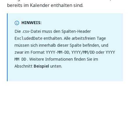
bereits im Kalender enthalten sind.
HINWEIS:
Die .csv-Datei muss den Spalten-Header
enthalten. Alle arbeitsfreien Tage
ExcludedDate
müssen sich innerhalb dieser Spalte befinden, und
zwar im Format
,
oder
YYYY-MM-DD
YYYY/MM/DD
YYYY
. Weitere Informationen finden Sie im
MM DD
Abschnitt
Beispiel
unten.
Option 1
Im ausgewählten Kalender wählen Sie
CSV
hochladen
aus.
Navigieren Sie zur gewünschten.csv-Datei Datei
haben, wählen Sie sie aus und wählen Sie