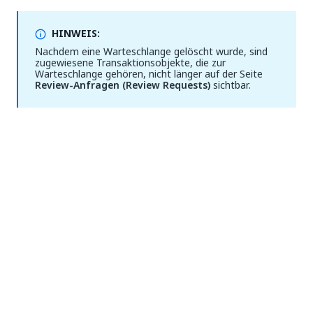
HINWEIS:
Nachdem eine Warteschlange gelöscht wurde, sind
zugewiesene Transaktionsobjekte, die zur
Warteschlange gehören, nicht länger auf der Seite
Review-Anfragen (Review Requests)
sichtbar.
Ja
Nein
thumb_up
thumb_down
Vorherige
Weiter
(previous)
Über
Feldbeschreibungen
Assets
für die .csv-
Transaktionsdatei