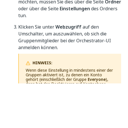
möchten, müssen Sie dies über die Seite
Ordner
oder über die Seite
Einstellungen
des Ordners
tun.
Klicken Sie unter
Webzugriff
auf den
Umschalter, um auszuwählen, ob sich die
Gruppenmitglieder bei der Orchestrator-UI
anmelden können.
HINWEIS:
Wenn diese Einstellung in mindestens einer der
Gruppen aktiviert ist, zu denen ein Konto
gehört (einschließlich der Gruppe
Everyone
),
dann hat das Deaktivieren auf Kontoebene
oder für andere Gruppen keine Auswirkungen
auf das jeweilige Konto, sondern nur für
anderen Gruppenmitglieder, die sich nicht in der
gleichen Situation befinden.
Wählen Sie unter
UI-Profil
das
Benutzeroberflächenprofil
für die Mitglieder