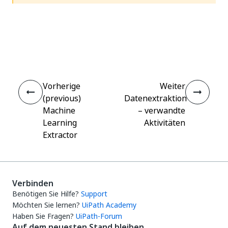
Ja
Nein
thumb_up
thumb_down
Vorherige
Weiter
(previous)
Datenextraktion
Machine
– verwandte
Learning
Aktivitäten
Extractor
Verbinden
Benötigen Sie Hilfe?
Support
Möchten Sie lernen?
UiPath Academy
Haben Sie Fragen?
UiPath-Forum
Auf dem neuesten Stand bleiben