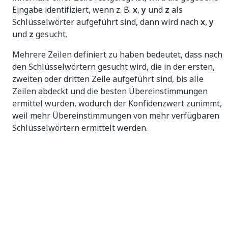
Eingabe identifiziert, wenn z. B.
x
,
y
und
z
als
Schlüsselwörter aufgeführt sind, dann wird nach
x
,
y
und
z
gesucht.
Mehrere Zeilen definiert zu haben bedeutet, dass nach
den Schlüsselwörtern gesucht wird, die in der ersten,
zweiten oder dritten Zeile aufgeführt sind, bis alle
Zeilen abdeckt und die besten Übereinstimmungen
ermittel wurden, wodurch der Konfidenzwert zunimmt,
weil mehr Übereinstimmungen von mehr verfügbaren
Schlüsselwörtern ermittelt werden.
Einsatzbereich
Dieser Klassifizierer eignet sich, wenn:
Ihre Dateien jeweils nur einen einzigen
Dokumenttyp enthalten (also keine
Dateiaufteilung erforderlich ist);