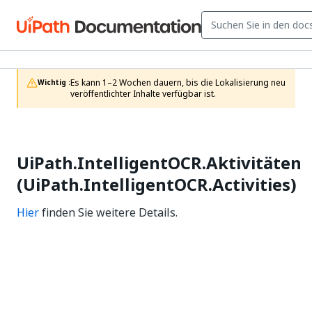
Es kann 1–2 Wochen dauern, bis die Lokalisierung neu 
Wichtig :
veröffentlichter Inhalte verfügbar ist.
UiPath.IntelligentOCR.Aktivitäten
(UiPath.IntelligentOCR.Activities)
Hier
finden Sie weitere Details.
Ja
Nein
thumb_up
thumb_down