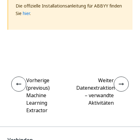
Die offizielle Installationsanleitung für ABBYY finden
Sie
hier
.
Ja
Nein
thumb_up
thumb_down
Vorherige
Weiter
(previous)
Datenextraktion
Machine
– verwandte
Learning
Aktivitäten
Extractor