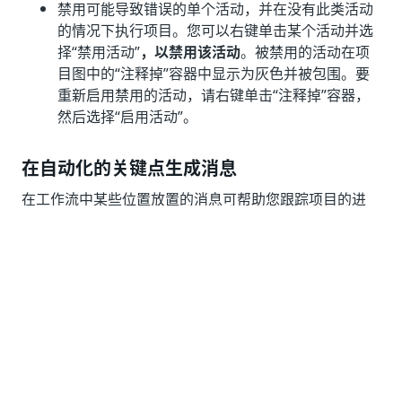
禁用可能导致错误的单个活动，并在没有此类活动
的情况下执行项目。您可以右键单击某个活动并选
择“禁用活动”
，以禁用该活动
。被禁用的活动在项
目图中的“注释掉”
容器中显示为灰色并被包围。要
重新启用禁用的活动，请右键单击“注释掉”容器，
然后选择“启用活动”
。
在自动化的关键点生成消息
在工作流中某些位置放置的消息可帮助您跟踪项目的进
度，并提供有关其他活动执行结果的信息。您可以使用以
下活动来显示消息：
写入行会
在
“输出”
面板中显示消息，而不会中断项
目的执行。例如，当针对 Excel 文件中每个行重复
执行活动时，将“写入行”活动添加为
“遍历 Excel 中
的行”
中的第一个活动，并将其配置为显示一条消
息，其中包含每行中一个单元格的内容。您可以通
过从“当前行”选项中选择列来指定该单元格。
文