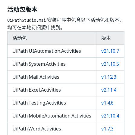
活动包版本
安装程序中包含以下活动包和版本，
UiPathStudio.msi
均可在本地订阅源中找到。
活动包
版本
UiPath.UIAutomation.Activities
v21.10.7
UiPath.System.Activities
v21.10.5
UiPath.Mail.Activities
v1.12.3
UiPath.Excel.Activities
v2.11.4
UiPath.Testing.Activities
v1.4.6
UiPath.MobileAutomation.Activities
v21.10.4
UiPath.Word.Activities
v1.7.3