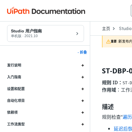
Open
主页
Studio
Dropd
Studio 用户指南
to
单机版
·
2021.10
choose
新发布内
重要 :
product
- 折叠
发行说明
ST-DBP
入门指南
规则 ID：
ST-D
设置和配置
作用域
：工作
自动化项目
描述
依赖项
规则检查“
遍历
工作流类型
延迟后