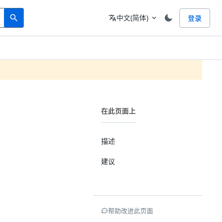
Search
语言
中文(简体)
登录
search
translate
expand_more
在此页面上
描述
建议
帮助改进此页面