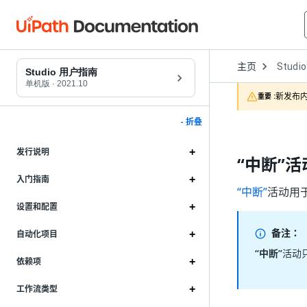
Open
主页
Studio
Dropd
Studio 用户指南
to
单机版
·
2021.10
choose
新发布内
重要 :
product
- 折叠
发行说明
“中断”活
入门指南
“中断”
活动用
设置和配置
备注：
自动化项目
“中断”
活动
依赖项
工作流类型