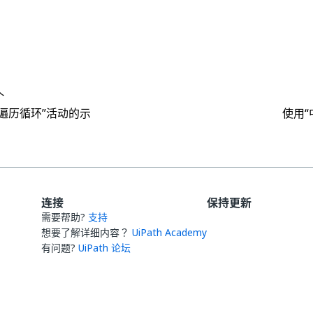
是
否
thumb_up
thumb_down
个
“遍历循环”活动的示
使用“
连接
保持更新
需要帮助?
支持
想要了解详细内容？
UiPath Academy
有问题?
UiPath 论坛