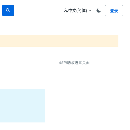
Search
语言
中文(简体)
登录
search
translate
expand_more
帮助改进此页面